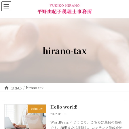
コ
ナ
ン
ビ
テ
ゲ
ン
ー
ツ
シ
へ
ョ
ス
ン
キ
に
hirano-tax
ッ
移
プ
動
HOME
hirano-tax
Hello world!
お知らせ
2022-06-13
WordPress へようこそ。こちらは最初の投稿
です。編集または削除し、コンテンツ作成を始